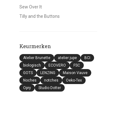
Sew Over It
Tilly and the Buttons
Keurmerken
Atelier Brunette
atelier jupe
BCI
biologisch
ECOVERO
FSC
GOTS
LENZING
Maison Vauve
Noches
notches
Oeko-Tex
Opry
Studio Dotter