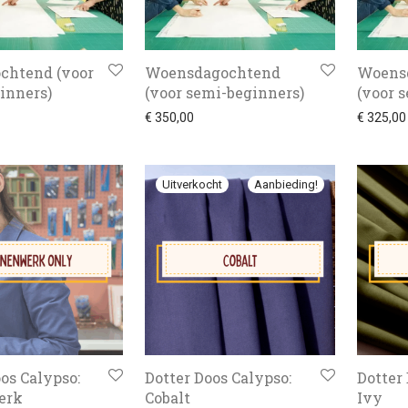
chtend (voor
Woensdagochtend
Woens
inners)
(voor semi-beginners)
(voor 
€
350,00
€
325,00
Aanbieding!
os Calypso:
Dotter Doos Calypso:
Dotter
erk
Cobalt
Ivy