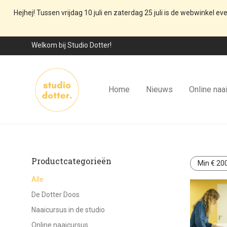
Hejhej! Tussen vrijdag 10 juli en zaterdag 25 juli is de webwinkel ev
Welkom bij Studio Dotter!
Home
Nieuws
Online naa
Productcategorieën
Min
€
200
Alle
De Dotter Doos
Naaicursus in de studio
Online naaicursus