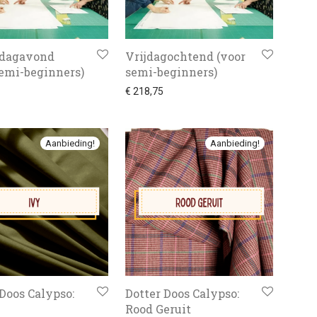
dagavond
Vrijdagochtend (voor
semi-beginners)
semi-beginners)
€
218,75
Aanbieding!
Aanbieding!
 Doos Calypso:
Dotter Doos Calypso:
Rood Geruit