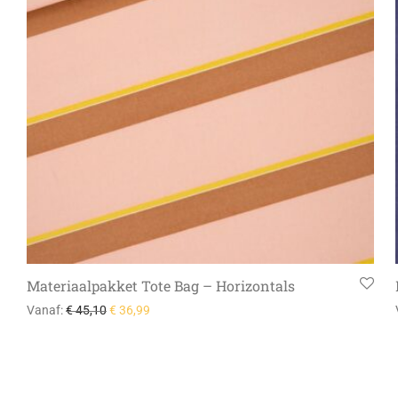
Materiaalpakket Tote Bag – Horizontals
Vanaf:
€
45,10
€
36,99