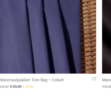
Materiaalpakket Tote Bag – Cobalt
Mate
Vanaf:
€
53,40
€
40,80
Vana