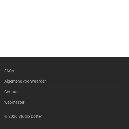
FAQs
Algemene voorwaarden
Contact
webmaster
©
2026
Studio Dotter