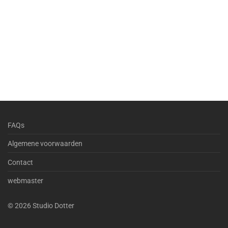
FAQs
Algemene voorwaarden
Contact
webmaster
©
2026
Studio Dotter