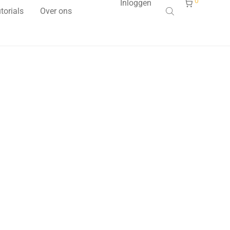
0
Inloggen
torials
Over ons