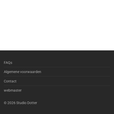
FAQs
Algemene voorwaarden
Contact
webmaster
©
2026
Studio Dotter