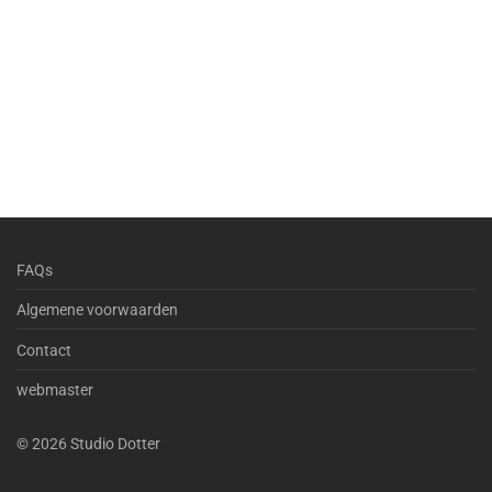
FAQs
Algemene voorwaarden
Contact
webmaster
©
2026
Studio Dotter