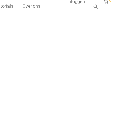
0
Inloggen
torials
Over ons