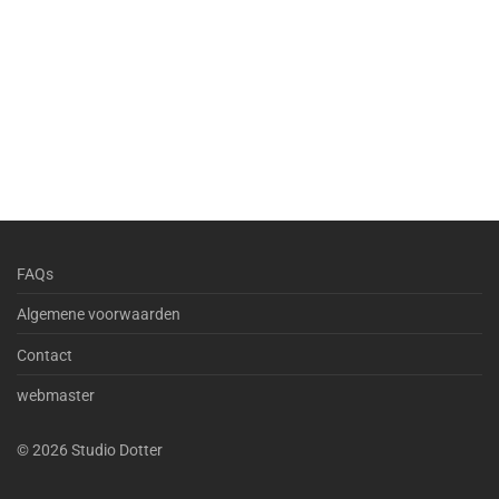
FAQs
Algemene voorwaarden
Contact
webmaster
©
2026
Studio Dotter