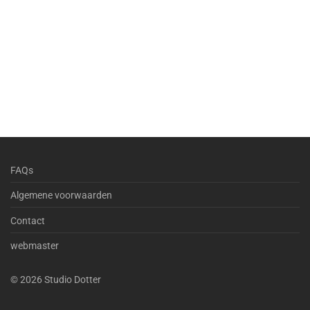
FAQs
Algemene voorwaarden
Contact
webmaster
©
2026
Studio Dotter