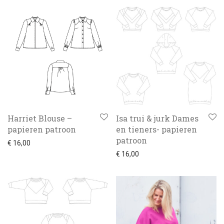
Harriet Blouse –
Isa trui & jurk Dames
papieren patroon
en tieners- papieren
patroon
€
16,00
€
16,00