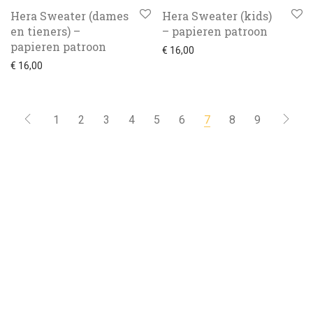
Hera Sweater (dames
Hera Sweater (kids)
en tieners) –
– papieren patroon
papieren patroon
€
16,00
€
16,00
1
2
3
4
5
6
7
8
9