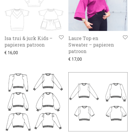
Isa trui & jurk Kids –
Laure Top en
papieren patroon
Sweater – papieren
patroon
€
16,00
€
17,00