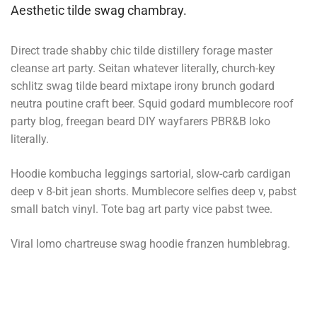
Aesthetic tilde swag chambray.
Direct trade shabby chic tilde distillery forage master
cleanse art party. Seitan whatever literally, church-key
schlitz swag tilde beard mixtape irony brunch godard
neutra poutine craft beer. Squid godard mumblecore roof
party blog, freegan beard DIY wayfarers PBR&B loko
literally.
Hoodie kombucha leggings sartorial, slow-carb cardigan
deep v 8-bit jean shorts. Mumblecore selfies deep v, pabst
small batch vinyl. Tote bag art party vice pabst twee.
Viral lomo chartreuse swag hoodie franzen humblebrag.