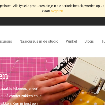
gesloten. Alle fysieke producten die je in die periode bestelt, worden op 27 
klaar!
Negeren
icursus
Naaicursus in de studio
Winkel
Blogs
Tu
en
maat te tekenen; je leert
et of zonder zakken en je
rokken. Kun jij best een