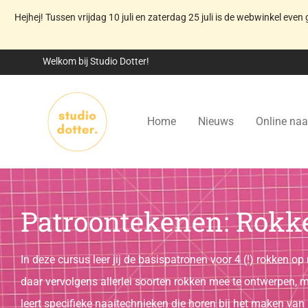
Hejhej! Tussen vrijdag 10 juli en zaterdag 25 juli is de webwinkel even 
Welkom bij Studio Dotter!
Home
Nieuws
Online naa
Patroontekenen: Rokk
In deze cursus leer jij de basispatronen voor 4 (!) rokken op 
daar vervolgens allerlei soorten rokken mee te ontwerpen, m
leert specifieke naaitechnieken die horen bij het maken van 