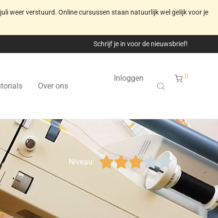
juli weer verstuurd. Online cursussen staan natuurlijk wel gelijk voor je
Schrijf je in voor de nieuwsbrief!
0
Inloggen
torials
Over ons





Niveau: