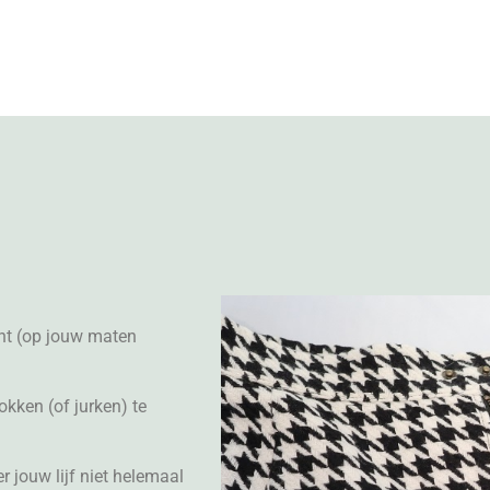
ent (op jouw maten
okken (of jurken) te
 jouw lijf niet helemaal