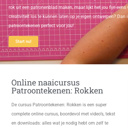
rok uit een patronenblad maken, maar lijkt het jou fijn eens 
creativiteit los te kunnen laten op je eigen ontwerpen? Dan 
patroontekenen perfect voor jou!
Start nu!
Online naaicursus
Patroontekenen: Rokken
De cursus Patroontekenen: Rokken is een super
complete online cursus, boordevol met video’s, tekst
en downloads: alles wat je nodig hebt om zelf te