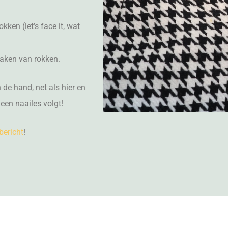
ken (let’s face it, wat
maken van rokken.
n de hand, net als hier en
 een naailes volgt!
bericht
!