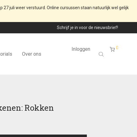
p 27 juli weer verstuurd. Online cursussen staan natuurlijk wel gelijk
Schrijf je in voor de nieuwsbrief!
0
Inloggen
orials
Over ons
kenen: Rokken