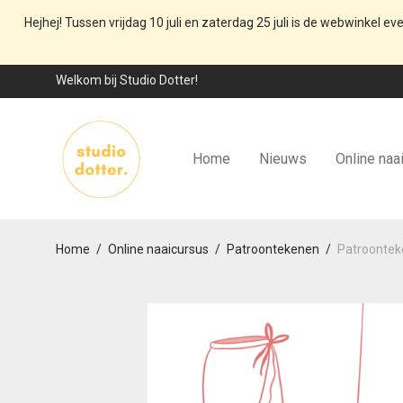
Hejhej! Tussen vrijdag 10 juli en zaterdag 25 juli is de webwinkel ev
Welkom bij Studio Dotter!
Home
Nieuws
Online naa
Home
/
Online naaicursus
/
Patroontekenen
/
Patroontek