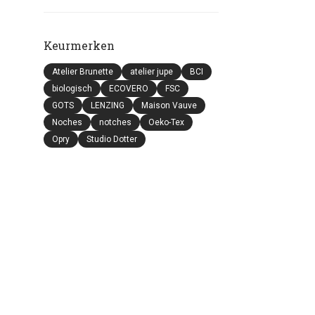
Keurmerken
Atelier Brunette
atelier jupe
BCI
biologisch
ECOVERO
FSC
GOTS
LENZING
Maison Vauve
Noches
notches
Oeko-Tex
Opry
Studio Dotter