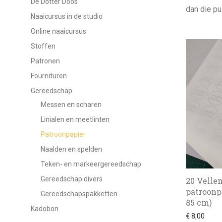
De Dotter Doos
dan die pu
Naaicursus in de studio
Online naaicursus
Stoffen
Patronen
Fournituren
Gereedschap
Messen en scharen
Linialen en meetlinten
Patroonpapier
Naalden en spelden
Teken- en markeergereedschap
Gereedschap divers
20 Velle
patroonpa
Gereedschapspakketten
85 cm)
Kadobon
€
8,00