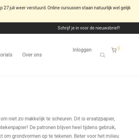
p 27 juli weer verstuurd. Online cursussen staan natuurlijk wel gelijk
Schrijf je in voor de nieuwsbrief!
0
Inloggen
orials
Over ons
m niet zo makkelijk te scheuren. Dit is ersatzpapier,
ntekenpapier! De patronen blijven heel tijdens gebruik,
kt om grondvormen op te tekenen. Beter voor het milieu