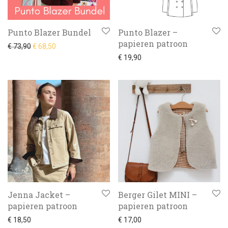
Punto Blazer Bundel
Punto Blazer –
papieren patroon
Oorspronkelijke prijs was: € 73,90.
Huidige prijs is: € 68,50.
€
73,90
€
68,50
€
19,90
Jenna Jacket –
Berger Gilet MINI –
papieren patroon
papieren patroon
€
18,50
€
17,00