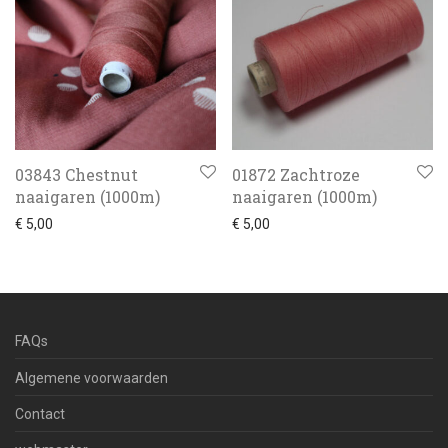
03843 Chestnut
01872 Zachtroze
naaigaren (1000m)
naaigaren (1000m)
€
5,00
€
5,00
FAQs
Algemene voorwaarden
Contact