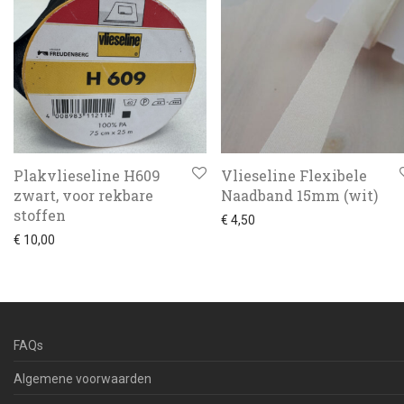
Plakvlieseline H609
Vlieseline Flexibele
zwart, voor rekbare
Naadband 15mm (wit)
stoffen
€
4,50
€
10,00
FAQs
Algemene voorwaarden