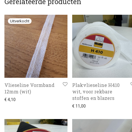
Gerelateerde producten
Vlieseline Vormband
Plakvlieseline H410
12mm (wit)
wit, voor rekbare
stoffen en blazers
€
4,10
€
11,00