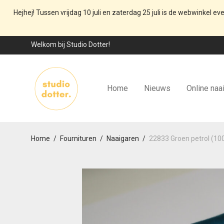
Hejhej! Tussen vrijdag 10 juli en zaterdag 25 juli is de webwinkel ev
Welkom bij Studio Dotter!
Home
Nieuws
Online naa
Home
/
Fournituren
/
Naaigaren
/
22833 Groen petrol (1