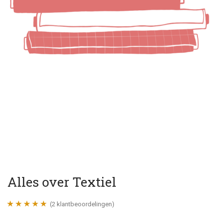
Alles over Textiel
(
2
klantbeoordelingen)
Gewaardeerd
2