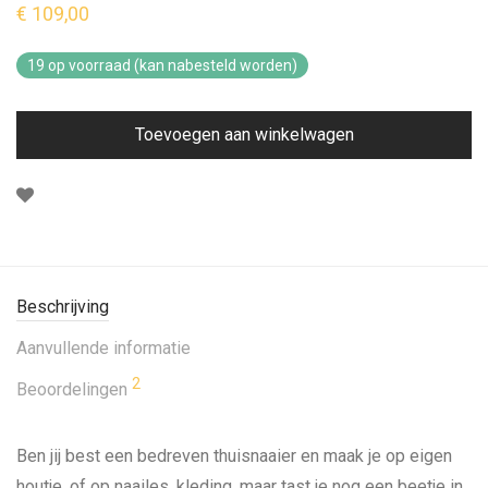
€
109,00
5.00
op 5
gebaseerd op
19 op voorraad (kan nabesteld worden)
klant
waarderingen
Toevoegen aan winkelwagen
Beschrijving
Aanvullende informatie
2
Beoordelingen
Ben jij best een bedreven thuisnaaier en maak je op eigen
houtje, of op naailes, kleding, maar tast je nog een beetje in