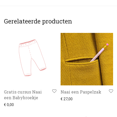
Gerelateerde producten
Gratis cursus Naai
Naai een Paspelzak
een Babybroekje
€
27,00
€
0,00