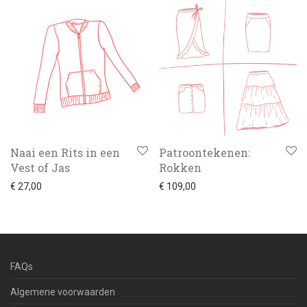
Naai een Rits in een
Patroontekenen:
Vest of Jas
Rokken
€
27,00
€
109,00
FAQs
Algemene voorwaarden