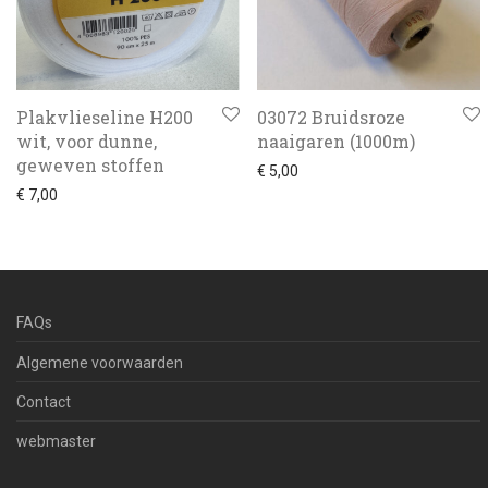
Plakvlieseline H200
03072 Bruidsroze
wit, voor dunne,
naaigaren (1000m)
geweven stoffen
€
5,00
€
7,00
FAQs
Algemene voorwaarden
Contact
webmaster