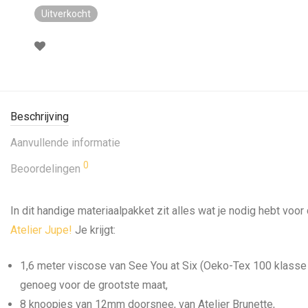
was:
is:
Uitverkocht
€ 39,20.
€ 29,00.
Beschrijving
Aanvullende informatie
0
Beoordelingen
In dit handige materiaalpakket zit alles wat je nodig hebt voor
Atelier Jupe!
Je krijgt:
1,6 meter viscose van See You at Six (Oeko-Tex 100 klasse 
genoeg voor de grootste maat,
8 knoopjes van 12mm doorsnee, van Atelier Brunette,