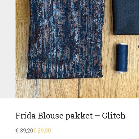
Frida Blouse pakket – Glitch
€
39,20
€
29,00
Oorspronkelijke
Huidige
prijs
prijs