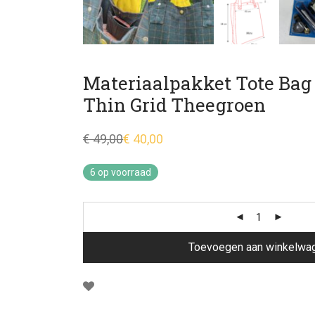
Materiaalpakket Tote Bag
Thin Grid Theegroen
€
49,00
€
40,00
Oorspronkelijke
Huidige
prijs
prijs
was:
is:
6 op voorraad
€ 49,00.
€ 40,00.
Toevoegen aan winkelwa