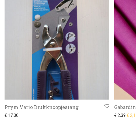
Prym Vario Drukknoopjestang
Gabardin
Oorsp
€
17,30
€
2,39
€
2,1