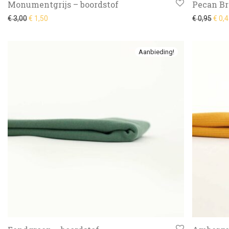
Monumentgrijs – boordstof
Pecan Br
Oorspronkelijke prijs was: € 3,00.
Huidige prijs is: € 1,50.
Oorsp
€
3,00
€
1,50
€
0,95
€
0,4
Aanbieding!