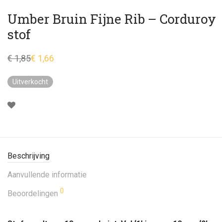
Umber Bruin Fijne Rib – Corduroy
stof
€
1,85
€
1,66
Oorspronkelijke
Huidige
prijs
prijs
was:
is:
Uitverkocht
€ 1,85.
€ 1,66.
Beschrijving
Aanvullende informatie
0
Beoordelingen