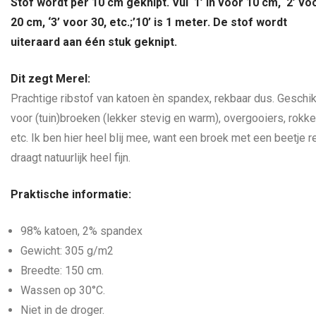
Stof wordt per 10 cm geknipt. Vul ‘1’ in voor 10 cm, ‘2’ vo
20 cm, ‘3’ voor 30, etc.;’10’ is 1 meter. De stof wordt
uiteraard aan één stuk geknipt.
Dit zegt Merel:
Prachtige ribstof van katoen èn spandex, rekbaar dus. Geschik
voor (tuin)broeken (lekker stevig en warm), overgooiers, rokke
etc. Ik ben hier heel blij mee, want een broek met een beetje r
draagt natuurlijk heel fijn.
Praktische informatie:
98% katoen, 2% spandex
Gewicht: 305 g/m2
Breedte: 150 cm.
Wassen op 30°C.
Niet in de droger.