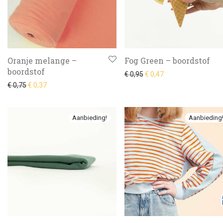
Oranje melange –
Fog Green – boordstof
boordstof
Oorspronkelijke prijs was:
Huidige prijs is: € 0,
€
0,95
€
0,47
Oorspronkelijke prijs was: € 0,75.
Huidige prijs is: € 0,37.
€
0,75
€
0,37
Aanbieding!
Aanbieding