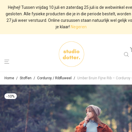
Hejhej! Tussen vrijdag 10 juli en zaterdag 25 juli is de webwinkel ev
gesloten. Alle fysieke producten die je in die periode bestelt, worden
27 juli weer verstuurd. Online cursussen staan natuurlijk wel gelijk v
je klaar!
Negeren
Home
/
Stoffen
/
Corduroy / Ribfluweel
/
Umber Bruin Fijne Rib – Corduroy 
-
10
%