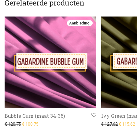
Gerelateerde producten
Aanbieding!
Bubble Gum (maat 34-36)
Ivy Green (maa
Oorspronkelijke prijs was: € 120,75.
Huidige prijs is: € 108,75.
Oorspronke
H
€
120,75
€
108,75
€
127,62
€
115,62