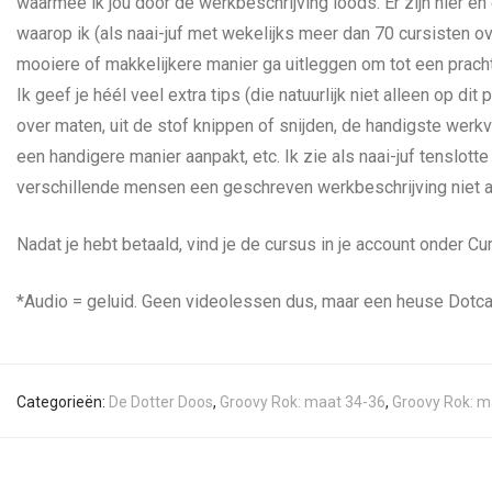
waarmee ik jou door de werkbeschrijving loods. Er zijn hier en
waarop ik (als naai-juf met wekelijks meer dan 70 cursisten ov
mooiere of makkelijkere manier ga uitleggen om tot een pracht
Ik geef je héél veel extra tips (die natuurlijk niet alleen op dit
over maten, uit de stof knippen of snijden, de handigste werk
een handigere manier aanpakt, etc. Ik zie als naai-juf tenslot
verschillende mensen een geschreven werkbeschrijving niet al
Nadat je hebt betaald, vind je de cursus in je account onder C
*Audio = geluid. Geen videolessen dus, maar een heuse Dotca
Categorieën:
De Dotter Doos
,
Groovy Rok: maat 34-36
,
Groovy Rok: m