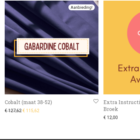
Aanbieding!
Cobalt (maat 38-52)
Extra Instruct
Broek
Oorspronkelijke prijs was: € 127,62.
Huidige prijs is: € 115,62.
€
127,62
€
115,62
€
12,00