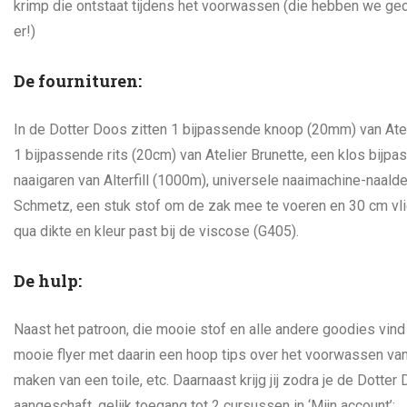
krimp die ontstaat tijdens het voorwassen (die hebben we gec
er!)
De fournituren:
In de Dotter Doos zitten 1 bijpassende knoop (20mm) van Atel
1 bijpassende rits (20cm) van Atelier Brunette, een klos bijp
naaigaren van Alterfill (1000m), universele naaimachine-naald
Schmetz, een stuk stof om de zak mee te voeren en 30 cm vli
qua dikte en kleur past bij de viscose (G405).
De hulp:
Naast het patroon, die mooie stof en alle andere goodies vind
mooie flyer met daarin een hoop tips over het voorwassen van
maken van een toile, etc. Daarnaast krijg jij zodra je de Dotter
aangeschaft, gelijk toegang tot 2 cursussen in ‘Mijn account’: