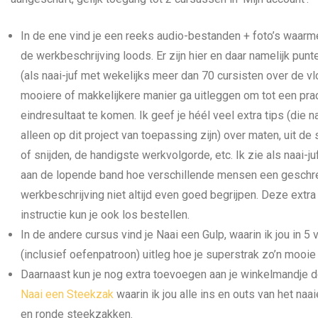
In de ene vind je een reeks audio-bestanden + foto’s waarme
de werkbeschrijving loods. Er zijn hier en daar namelijk punt
(als naai-juf met wekelijks meer dan 70 cursisten over de vl
mooiere of makkelijkere manier ga uitleggen om tot een pra
eindresultaat te komen. Ik geef je héél veel extra tips (die nat
alleen op dit project van toepassing zijn) over maten, uit de
of snijden, de handigste werkvolgorde, etc. Ik zie als naai-ju
aan de lopende band hoe verschillende mensen een geschr
werkbeschrijving niet altijd even goed begrijpen. Deze extra
instructie kun je ook los bestellen.
In de andere cursus vind je Naai een Gulp, waarin ik jou in 5
(inclusief oefenpatroon) uitleg hoe je superstrak zo’n mooie 
Daarnaast kun je nog extra toevoegen aan je winkelmandje 
Naai een Steekzak
waarin ik jou alle ins en outs van het naa
en ronde steekzakken.