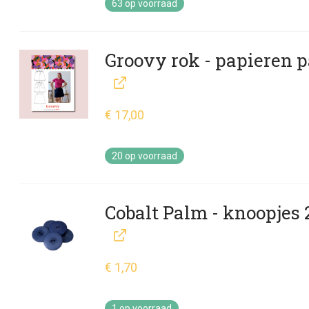
63 op voorraad
Groovy rok - papieren 
€
17,00
20 op voorraad
Cobalt Palm - knoopjes
€
1,70
1 op voorraad