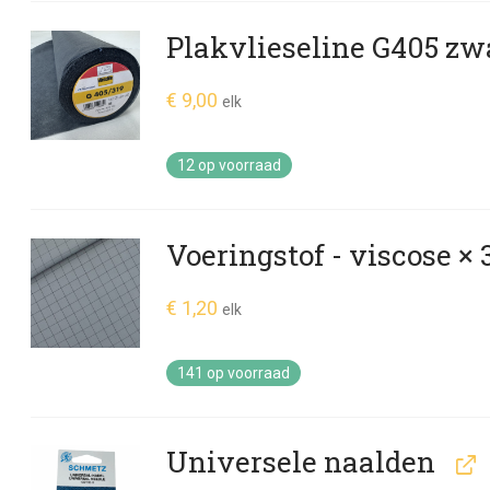
Plakvlieseline G405 zw
€
9,00
elk
12 op voorraad
Voeringstof - viscose
× 
€
1,20
elk
141 op voorraad
Universele naalden