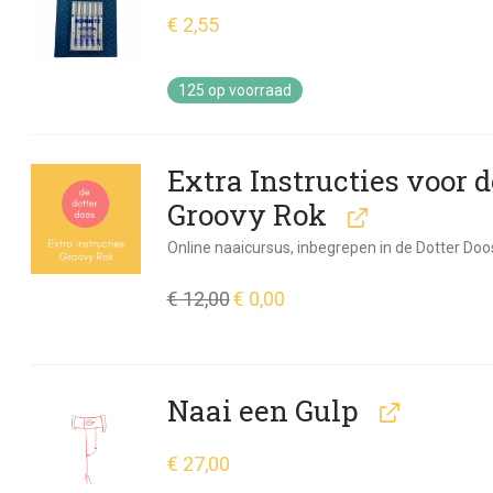
€
2,55
125 op voorraad
Extra Instructies voor d
Groovy Rok
Online naaicursus, inbegrepen in de Dotter Doo
€
12,00
Oorspronkelijke
€
0,00
Huidige
prijs
prijs
was:
is:
€ 12,00.
€ 0,00.
Naai een Gulp
€
27,00