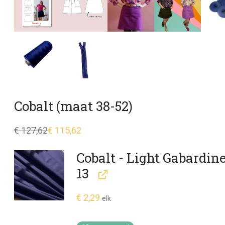
Cobalt (maat 38-52)
€
127,62
€
115,62
Oorspronkelijke
Huidige
prijs
prijs
was:
is:
Cobalt - Light Gabardine
€ 127,62.
€ 115,62.
13
€
2,29
elk