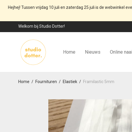
Hejhej! Tussen vrijdag 10 juli en zaterdag 25 juli is de webwinkel ev
Welkom bij Studio Dotter!
Home
Nieuws
Online naa
Home
/
Fournituren
/
Elastiek
/
Framilastic 5mm