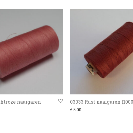
chtroze naaigaren
03033 Rust naaigaren (100
€
5,00