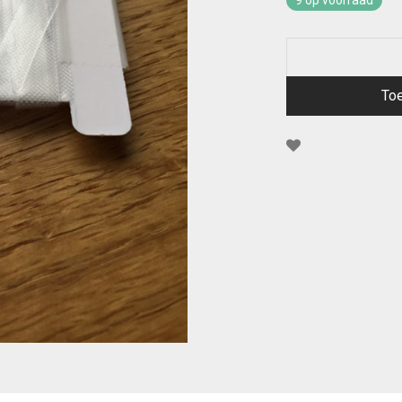
9 op voorraad
To