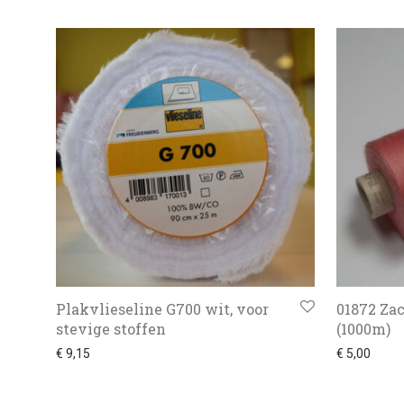
Plakvlieseline G700 wit, voor
01872 Za
stevige stoffen
(1000m)
€
9,15
€
5,00