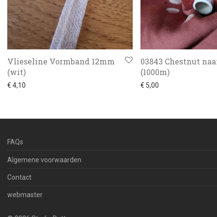
Vlieseline Vormband 12mm
03843 Chestnut naa
(wit)
(1000m)
€
4,10
€
5,00
FAQs
Algemene voorwaarden
Contact
webmaster