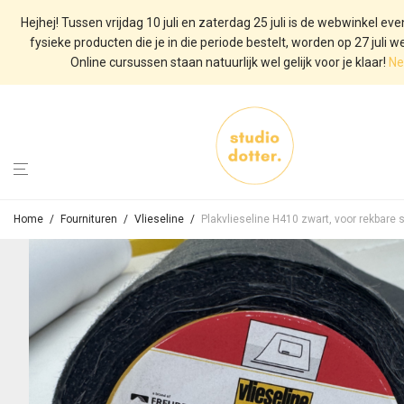
Hejhej! Tussen vrijdag 10 juli en zaterdag 25 juli is de webwinkel eve
fysieke producten die je in die periode bestelt, worden op 27 juli w
Online cursussen staan natuurlijk wel gelijk voor je klaar!
Ne
Home
/
Fournituren
/
Vlieseline
/
Plakvlieseline H410 zwart, voor rekbare 