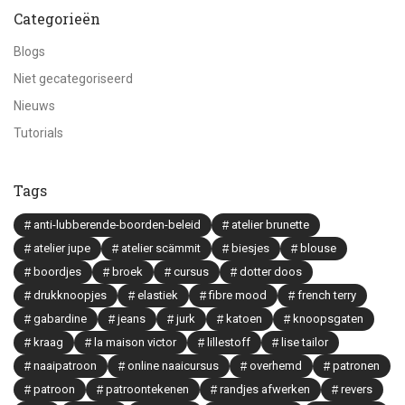
Categorieën
Blogs
Niet gecategoriseerd
Nieuws
Tutorials
Tags
anti-lubberende-boorden-beleid
atelier brunette
atelier jupe
atelier scämmit
biesjes
blouse
boordjes
broek
cursus
dotter doos
drukknoopjes
elastiek
fibre mood
french terry
gabardine
jeans
jurk
katoen
knoopsgaten
kraag
la maison victor
lillestoff
lise tailor
naaipatroon
online naaicursus
overhemd
patronen
patroon
patroontekenen
randjes afwerken
revers