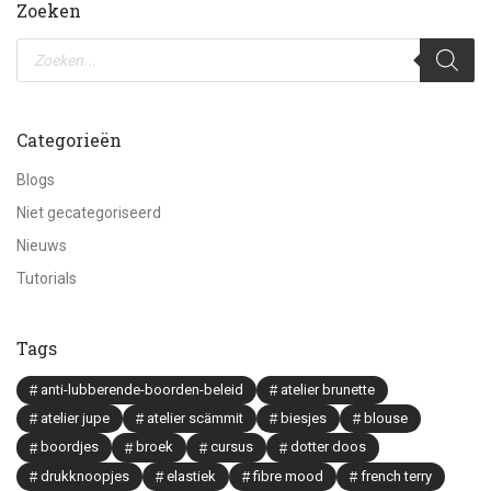
Zoeken
Producten
zoeken
Categorieën
Blogs
Niet gecategoriseerd
Nieuws
Tutorials
Tags
anti-lubberende-boorden-beleid
atelier brunette
atelier jupe
atelier scämmit
biesjes
blouse
boordjes
broek
cursus
dotter doos
drukknoopjes
elastiek
fibre mood
french terry