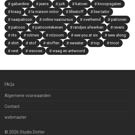
gabardine
jeans
jurk
katoen
knoopsgaten
kraag
la maison victor
lillestoff
lise tailor
naaipatroon
online naaicursus
overhemd
patronen
patroon
patroontekenen
randjes afwerken
revers
rits
rolmes
rolzoom
see you at six
sew along
shirt
stof
stoffen
sweater
top
tricot
vest
viscose
vraag en antwoord
FAQs
Algemene voorwaarden
Contact
webmaster
©
2026
Studio Dotter