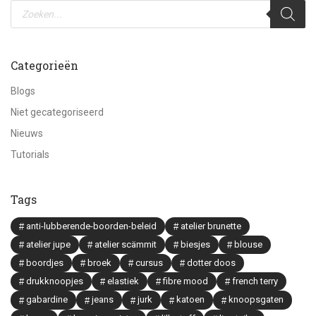
Producten
zoeken
Categorieën
Blogs
Niet gecategoriseerd
Nieuws
Tutorials
Tags
anti-lubberende-boorden-beleid
atelier brunette
atelier jupe
atelier scämmit
biesjes
blouse
boordjes
broek
cursus
dotter doos
drukknoopjes
elastiek
fibre mood
french terry
gabardine
jeans
jurk
katoen
knoopsgaten