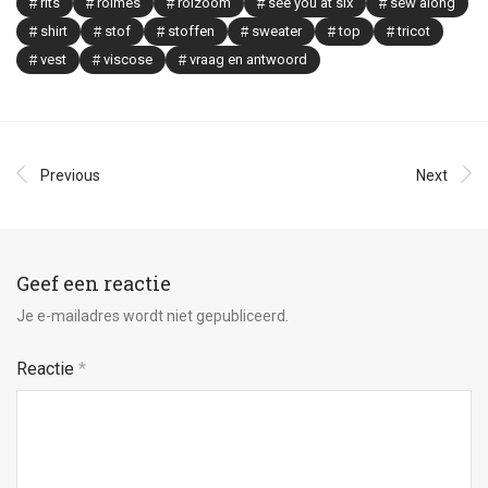
rits
rolmes
rolzoom
see you at six
sew along
shirt
stof
stoffen
sweater
top
tricot
vest
viscose
vraag en antwoord
Previous
Next
Geef een reactie
Je e-mailadres wordt niet gepubliceerd.
Reactie
*