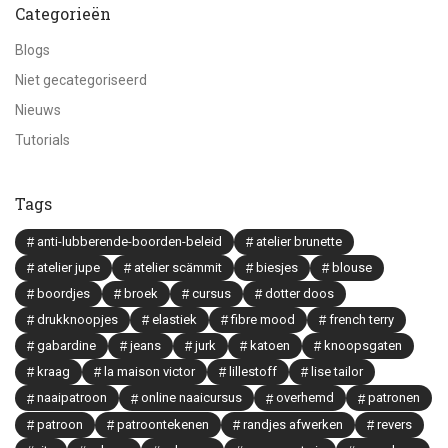
Categorieën
Blogs
Niet gecategoriseerd
Nieuws
Tutorials
Tags
anti-lubberende-boorden-beleid
atelier brunette
atelier jupe
atelier scämmit
biesjes
blouse
boordjes
broek
cursus
dotter doos
drukknoopjes
elastiek
fibre mood
french terry
gabardine
jeans
jurk
katoen
knoopsgaten
kraag
la maison victor
lillestoff
lise tailor
naaipatroon
online naaicursus
overhemd
patronen
patroon
patroontekenen
randjes afwerken
revers