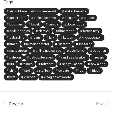
Tags
anti-lubberende-boorden-beleid
atelier brunette
atelier jupe
atelier scämmit
biesjes
blouse
boordjes
broek
cursus
dotter doos
drukknoopjes
elastiek
fibre mood
french terry
gabardine
jeans
jurk
katoen
knoopsgaten
kraag
la maison victor
lillestoff
lise tailor
naaipatroon
online naaicursus
overhemd
patronen
patroon
patroontekenen
randjes afwerken
revers
rits
rolmes
rolzoom
see you at six
sew along
shirt
stof
stoffen
sweater
top
tricot
vest
viscose
vraag en antwoord
Previous
Next