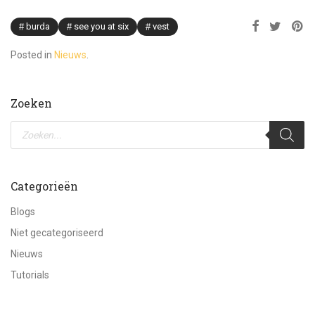
burda
see you at six
vest
Posted in
Nieuws
.
Zoeken
Producten
zoeken
Categorieën
Blogs
Niet gecategoriseerd
Nieuws
Tutorials