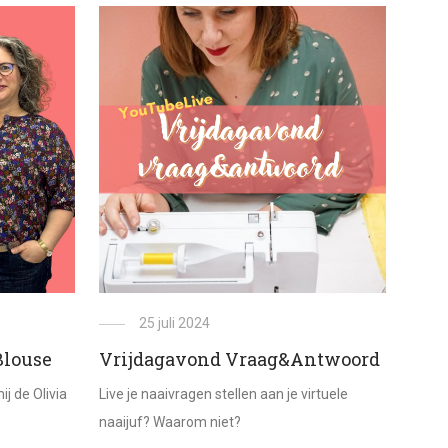
25 juli 2024
Blouse
Vrijdagavond Vraag&Antwoord
j de Olivia
Live je naaivragen stellen aan je virtuele
naaijuf? Waarom niet?