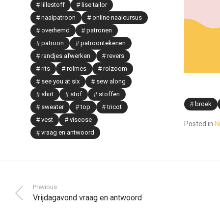
lillestoff
lise tailor
naaipatroon
online naaicursus
overhemd
patronen
patroon
patroontekenen
randjes afwerken
revers
rits
rolmes
rolzoom
see you at six
sew along
shirt
stof
stoffen
broek
sweater
top
tricot
vest
viscose
Posted in
N
vraag en antwoord
Previous
Vrijdagavond vraag en antwoord