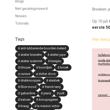
Blogs
Niet gecategoriseerd
Broeken: j
Nieuws
Op 10 juli
Tutorials
eerste 5
Tags
Hier lees 
anti-lubberende-boorden-beleid
atelier brunette
atelier jupe
atelier scämmit
biesjes
blouse
boordjes
broek
cursus
dotter doos
drukknoopjes
elastiek
fibre mood
french terry
gabardine
jeans
jurk
katoen
knoopsgaten
kraag
la maison victor