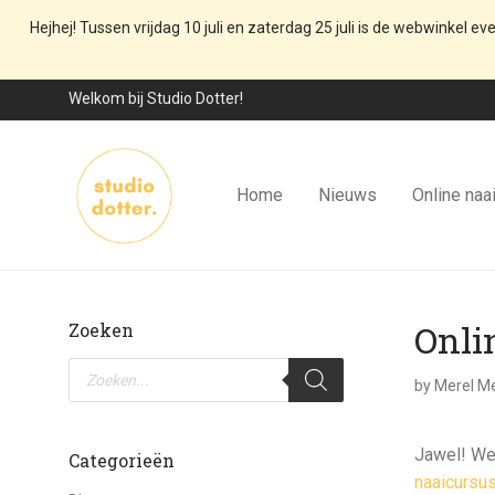
Hejhej! Tussen vrijdag 10 juli en zaterdag 25 juli is de webwinkel ev
Welkom bij Studio Dotter!
Home
Nieuws
Online naa
Onli
Zoeken
Producten
zoeken
by
Merel Me
Jawel! We 
Categorieën
naaicursus