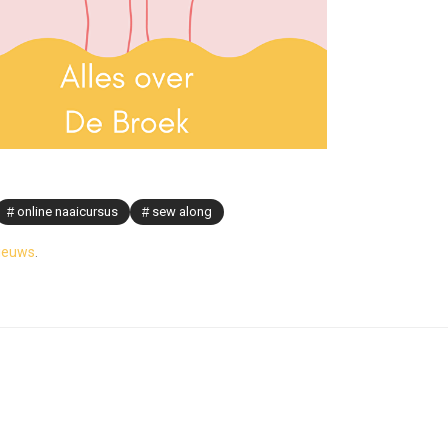
online naaicursus
sew along
ieuws
.