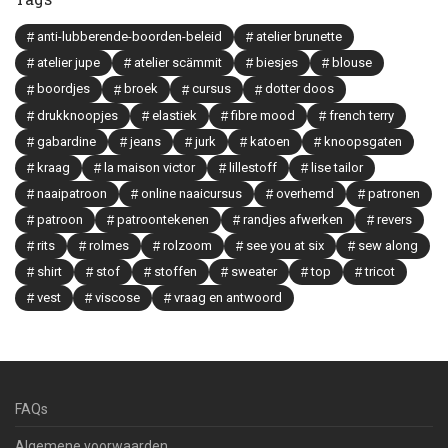
anti-lubberende-boorden-beleid
atelier brunette
atelier jupe
atelier scämmit
biesjes
blouse
boordjes
broek
cursus
dotter doos
drukknoopjes
elastiek
fibre mood
french terry
gabardine
jeans
jurk
katoen
knoopsgaten
kraag
la maison victor
lillestoff
lise tailor
naaipatroon
online naaicursus
overhemd
patronen
patroon
patroontekenen
randjes afwerken
revers
rits
rolmes
rolzoom
see you at six
sew along
shirt
stof
stoffen
sweater
top
tricot
vest
viscose
vraag en antwoord
FAQs
Algemene voorwaarden