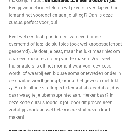
makkelijk maakt:
de sluitbies aan een blouse of jas
!
Ben jij visueel ingesteld en wil je eerst even kijken hoe
iemand het voordoet en aan je uitlegt? Dan is deze
cursus perfect voor jou!
Best wel een lastig onderdeel van een blouse,
overhemd of jas; de sluitbies (ook wel knoopsgatenpat
genoemd). Je doet je best, maar het lukt maar niet om
daar een mooi recht ding van te maken. Voor veel
thuisnaaiers is dit het moment waarvoor gevreesd
wordt, of waarbij een blouse soms ontevreden onder in
de naaitas wordt gepropt, omdat het gewoon niet lukt
🙁 En die blinde sluiting is helemaal abracadabra, dus
daar waag je je überhaupt niet aan. Herkenbaar? In
deze korte cursus loods ik jou door dit proces heen,
zodat jij voortaan wèl hele mooie sluitbiezen kunt
maken!