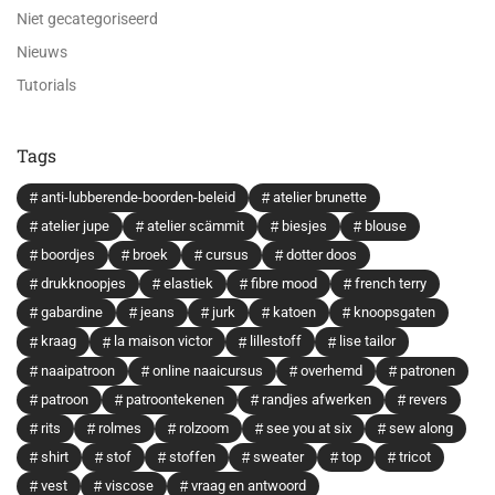
Niet gecategoriseerd
Nieuws
Tutorials
Tags
anti-lubberende-boorden-beleid
atelier brunette
atelier jupe
atelier scämmit
biesjes
blouse
boordjes
broek
cursus
dotter doos
drukknoopjes
elastiek
fibre mood
french terry
gabardine
jeans
jurk
katoen
knoopsgaten
kraag
la maison victor
lillestoff
lise tailor
naaipatroon
online naaicursus
overhemd
patronen
patroon
patroontekenen
randjes afwerken
revers
rits
rolmes
rolzoom
see you at six
sew along
shirt
stof
stoffen
sweater
top
tricot
vest
viscose
vraag en antwoord