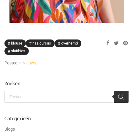
blouse
naaicursus
overhemd
sluitbies
Posted in
Nieuws
.
Zoeken
Categorieën
Blogs