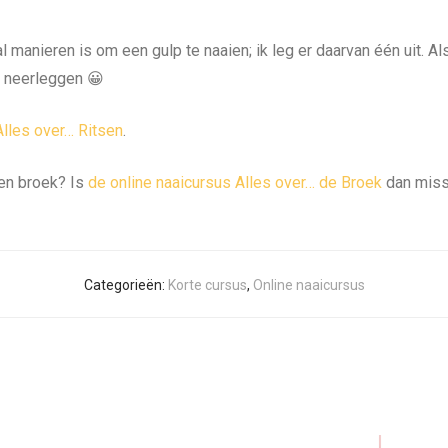
ntal manieren is om een gulp te naaien; ik leg er daarvan één uit.
je neerleggen 😀
Alles over… Ritsen
.
een broek? Is
de online naaicursus Alles over… de Broek
dan missc
Categorieën:
Korte cursus
,
Online naaicursus