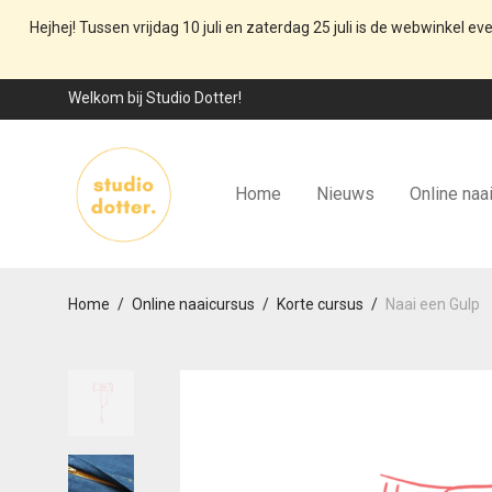
Hejhej! Tussen vrijdag 10 juli en zaterdag 25 juli is de webwinkel ev
Welkom bij Studio Dotter!
Home
Nieuws
Online naa
Home
/
Online naaicursus
/
Korte cursus
/
Naai een Gulp