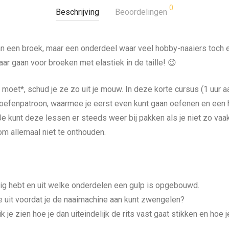
0
Beschrijving
Beoordelingen
an een broek, maar een onderdeel waar veel hobby-naaiers toch e
ar gaan voor broeken met elastiek in de taille! 😉
moet*, schud je ze zo uit je mouw. In deze korte cursus (1 uur a
een oefenpatroon, waarmee je eerst even kunt gaan oefenen en een
 Je kunt deze lessen er steeds weer bij pakken als je niet zo va
om allemaal niet te onthouden.
nodig hebt en uit welke onderdelen een gulp is opgebouwd.
e uit voordat je de naaimachine aan kunt zwengelen?
k je zien hoe je dan uiteindelijk de rits vast gaat stikken en hoe j