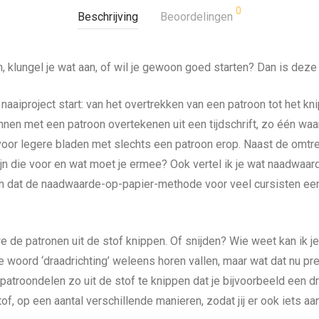
0
Beschrijving
Beoordelingen
 klungel je wat aan, of wil je gewoon goed starten? Dan is deze k
 naaiproject start: van het overtrekken van een patroon tot het kn
nen met een patroon overtekenen uit een tijdschrift, zo één waar 
k voor legere bladen met slechts een patroon erop. Naast de omtre
 die voor en wat moet je ermee? Ook vertel ik je wat naadwaarde
zien dat de naadwaarde-op-papier-methode voor veel cursisten e
e de patronen uit de stof knippen. Of snijden? Wie weet kan ik
woord ‘draadrichting’ weleens horen vallen, maar wat dat nu preci
patroondelen zo uit de stof te knippen dat je bijvoorbeeld een dra
, op een aantal verschillende manieren, zodat jij er ook iets aan