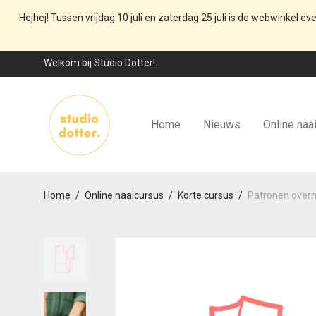
Hejhej! Tussen vrijdag 10 juli en zaterdag 25 juli is de webwinkel ev
Welkom bij Studio Dotter!
Home
Nieuws
Online naa
Home
/
Online naaicursus
/
Korte cursus
/
Patronen overn