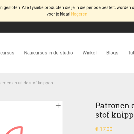
en gesloten. Alle fysieke producten die je in die periode bestelt, worden o
voor je klaar!
Negeren
icursus
Naaicursus in de studio
Winkel
Blogs
Tut
emen en uit de stof knippen
Patronen 
stof knip
€
17,00