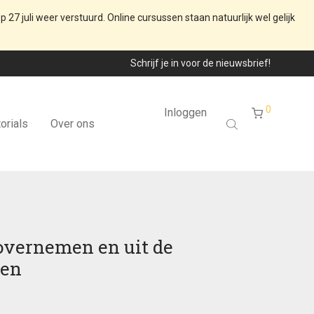
p 27 juli weer verstuurd. Online cursussen staan natuurlijk wel gelijk
Schrijf je in voor de nieuwsbrief!
0
Inloggen
orials
Over ons
overnemen en uit de
pen