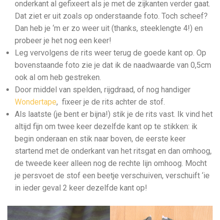
onderkant al gefixeert als je met de zijkanten verder gaat.
Dat ziet er uit zoals op onderstaande foto. Toch scheef?
Dan heb je ‘m er zo weer uit (thanks, steeklengte 4!) en
probeer je het nog een keer!
Leg vervolgens de rits weer terug de goede kant op. Op
bovenstaande foto zie je dat ik de naadwaarde van 0,5cm
ook al om heb gestreken.
Door middel van spelden, rijgdraad, of nog handiger
Wondertape
, fixeer je de rits achter de stof.
Als laatste (je bent er bijna!) stik je de rits vast. Ik vind het
altijd fijn om twee keer dezelfde kant op te stikken: ik
begin onderaan en stik naar boven, de eerste keer
startend met de onderkant van het ritsgat en dan omhoog,
de tweede keer alleen nog de rechte lijn omhoog. Mocht
je persvoet de stof een beetje verschuiven, verschuift ‘ie
in ieder geval 2 keer dezelfde kant op!