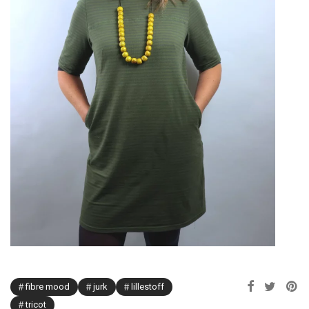
fibre mood
jurk
lillestoff
tricot