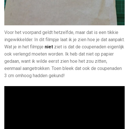
Voor het voorpand geldt hetzelfde, maar dat is een tikkie
ingewikkelder. In dit filmpje laat ik je zien hoe je dat aanpakt.
Wat je in het filmpje
niet
ziet is dat de coupenaden eigenlijk
ook verlengd moeten worden. Ik heb dat niet op papier
gedaan, want ik wilde eerst zien hoe het zou zitten,
eenmaal aangetrokken. Toen bleek dat ook de coupenaden
3 cm omhoog hadden gekund!