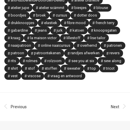
anti-lubberende-boorden-beleid
atelier brunette
atelier jupe
atelier scämmit
biesjes
blouse
boordjes
broek
cursus
dotter doos
drukknoopjes
elastiek
fibre mood
french terry
gabardine
jeans
jurk
katoen
knoopsgaten
kraag
la maison victor
lillestoff
lise tailor
naaipatroon
online naaicursus
overhemd
patronen
patroon
patroontekenen
randjes afwerken
revers
rits
rolmes
rolzoom
see you at six
sew along
shirt
stof
stoffen
sweater
top
tricot
vest
viscose
vraag en antwoord
Previous
Next